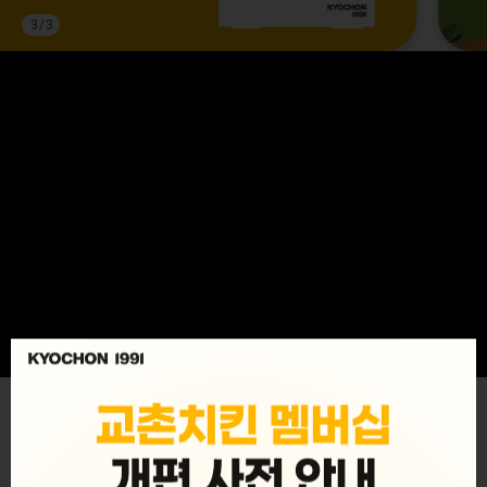
3
/
3
MENU