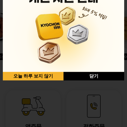
드싱글윙
허니옥수
반반순살[레드+허니]
오늘 하루 보지 않기
닫기
앱주문
전화주문