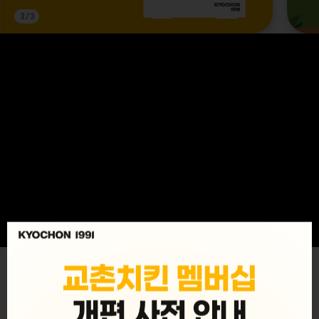
3
/
3
MENU