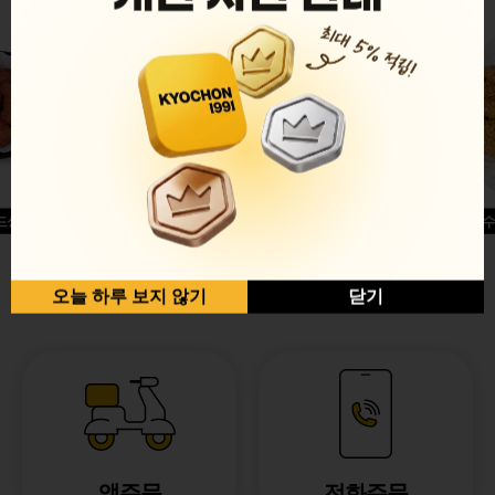
드싱글윙
허니옥수
반반순살[레드+허니]
오늘 하루 보지 않기
닫기
앱주문
전화주문