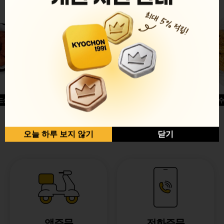
드싱글윙
허니옥수
반반순살[레드+허니]
오늘 하루 보지 않기
닫기
앱주문
전화주문