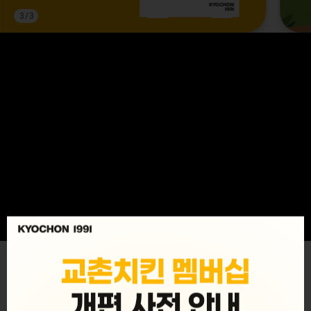
3
/
3
MENU