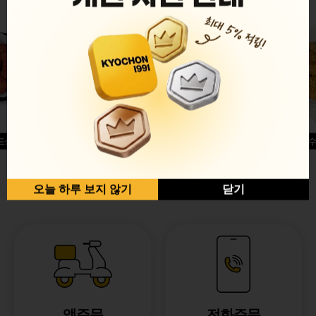
드싱글윙
허니옥수
반반순살[레드+허니]
오늘 하루 보지 않기
닫기
앱주문
전화주문