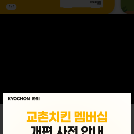
3
/
3
MENU