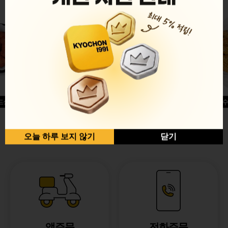
드싱글윙
허니옥수
반반순살[레드+허니]
오늘 하루 보지 않기
닫기
앱주문
전화주문