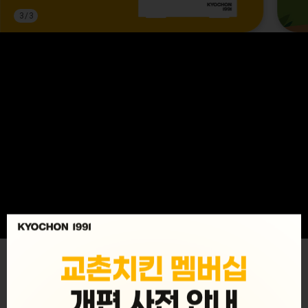
3
/
3
MENU