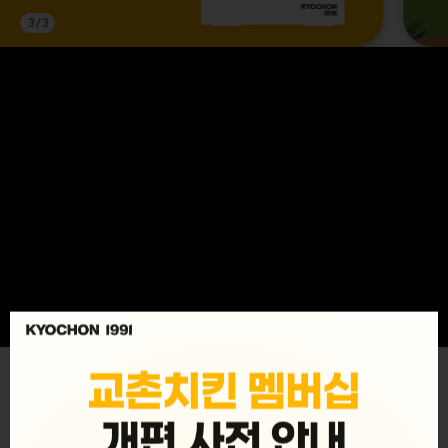
3
/
3
MENU