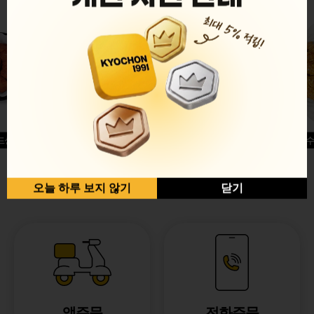
드싱글윙
허니옥수
반반순살[레드+허니]
오늘 하루 보지 않기
닫기
앱주문
전화주문