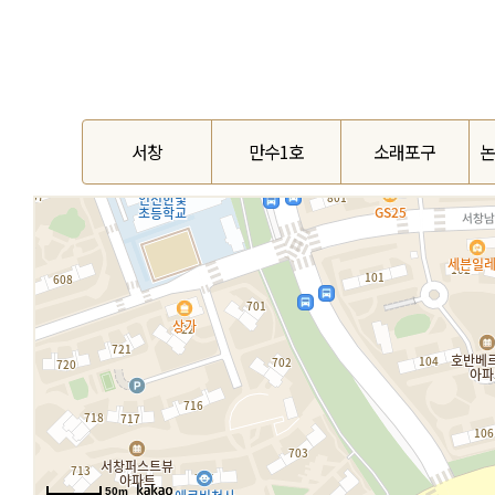
서창
만수1호
소래포구
논
50m