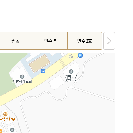
월곶
만수역
만수2호
선학연수3호