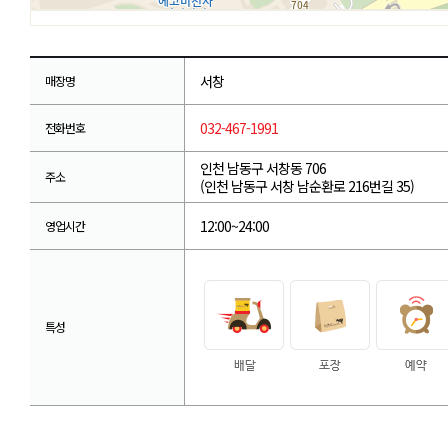
서창
매장명
032-467-1991
전화번호
인천 남동구 서창동 706
주소
(인천 남동구 서창 남순환로 216번길 35)
12:00~24:00
영업시간
특성