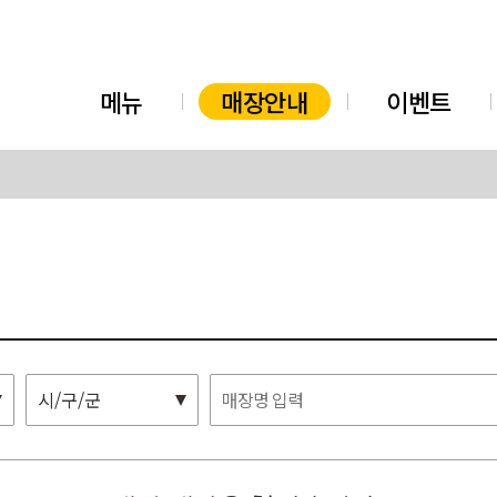
메뉴
매장안내
이벤트
시/구/군