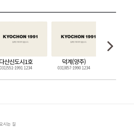
다산신도시1호
덕계(양주)
도구
031)551-1991 1234
031)857-1990 1234
054)272-0
오시는 길