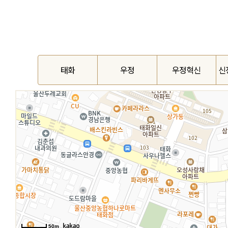
태화
우정
우정혁신
신
50m