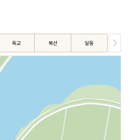
옥교
복산
달동
다운