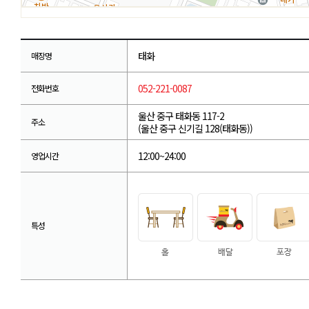
태화
매장명
052-221-0087
전화번호
울산 중구 태화동 117-2
주소
(울산 중구 신기길 128(태화동))
12:00~24:00
영업시간
특성