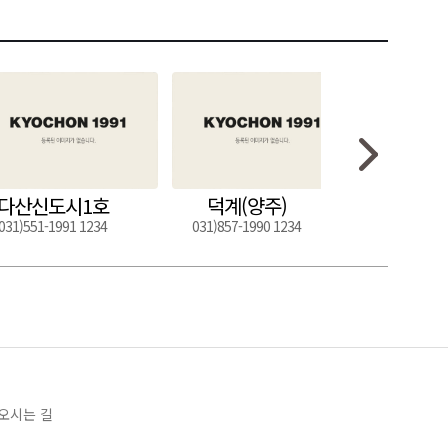
다산신도시1호
덕계(양주)
도구
031)551-1991 1234
031)857-1990 1234
054)272-0
오시는 길