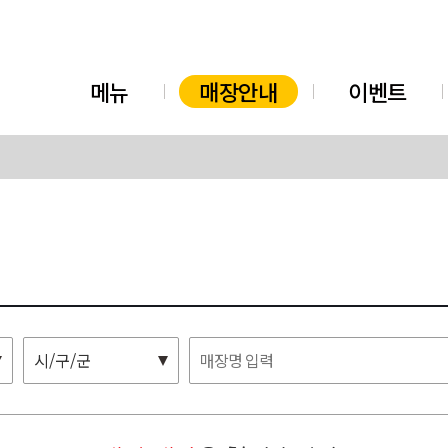
메뉴
매장안내
이벤트
시/구/군