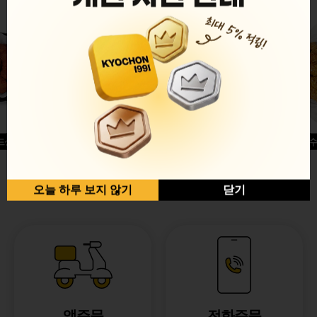
드싱글윙
허니옥수
반반순살[레드+허니]
오늘 하루 보지 않기
닫기
앱주문
전화주문