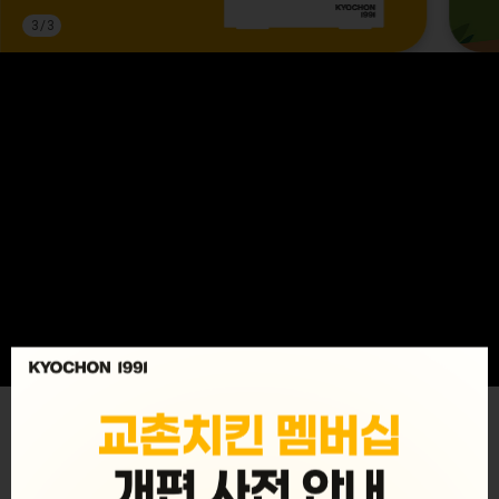
3
/
3
MENU