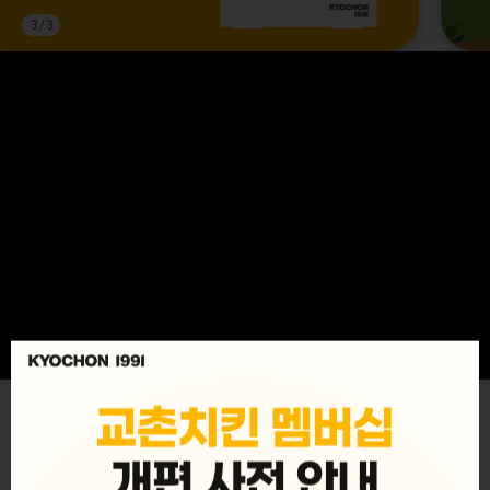
3
/
3
MENU