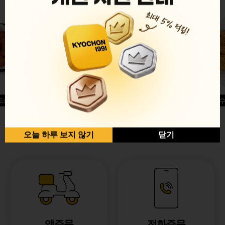
드싱글윙
허니옥수
반반순살[레드+허니]
오늘 하루 보지 않기
닫기
앱주문
전화주문