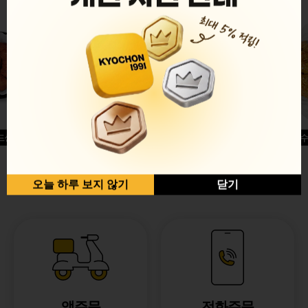
드싱글윙
허니옥수
반반순살[레드+허니]
오늘 하루 보지 않기
닫기
앱주문
전화주문