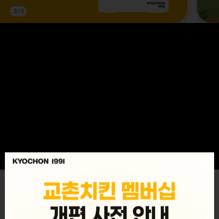
3
/
3
MENU