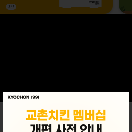
3
/
3
MENU