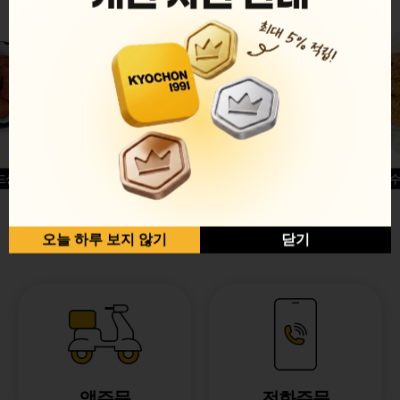
드싱글윙
허니옥수
반반순살[레드+허니]
오늘 하루 보지 않기
닫기
앱주문
전화주문