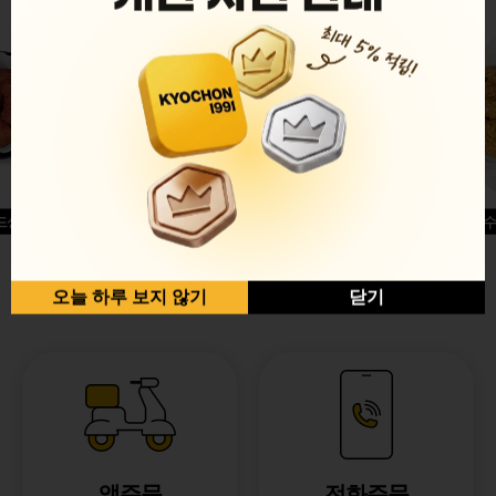
드싱글윙
허니옥수
반반순살[레드+허니]
오늘 하루 보지 않기
닫기
앱주문
전화주문