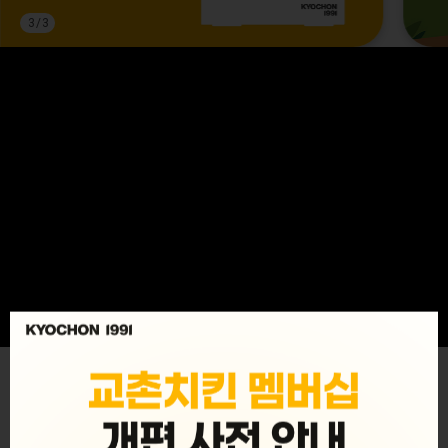
3
/
3
MENU