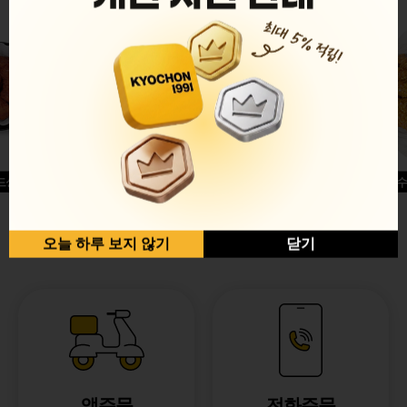
드싱글윙
허니옥수
반반순살[레드+허니]
오늘 하루 보지 않기
닫기
앱주문
전화주문