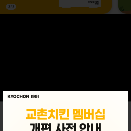
3
/
3
MENU