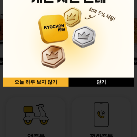
드싱글윙
허니옥수
반반순살[레드+허니]
오늘 하루 보지 않기
닫기
앱주문
전화주문