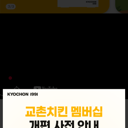
3
/
3
MENU