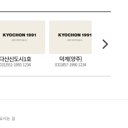
다산신도시1호
덕계(양주)
도구
031)551-1991 1234
031)857-1990 1234
054)272-0
오시는 길