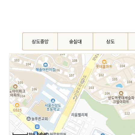
상도중앙
숭실대
상도
50m