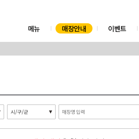
메뉴
매장안내
이벤트
시/구/군