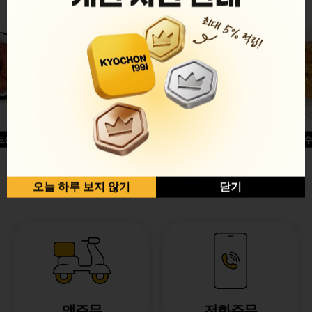
드싱글윙
허니옥수
반반순살[레드+허니]
오늘 하루 보지 않기
닫기
앱주문
전화주문