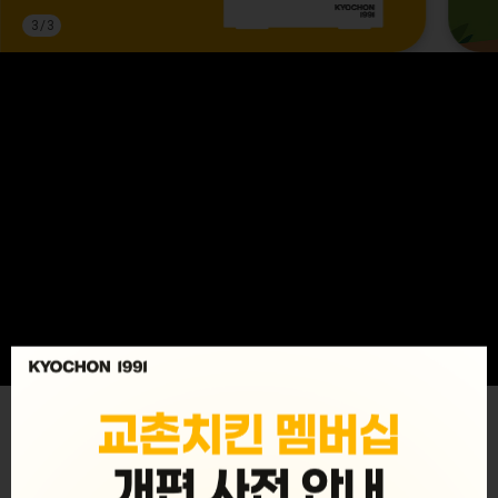
3
/
3
MENU