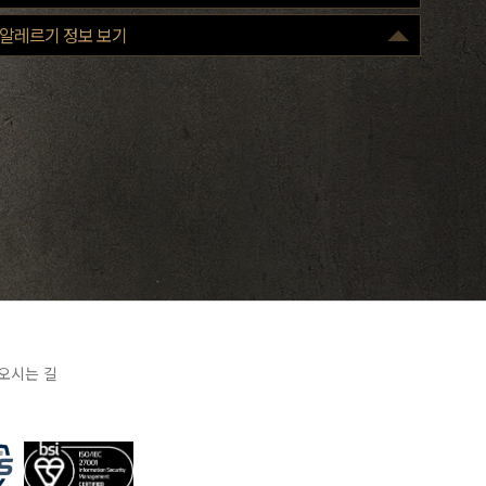
구분
100g
알레르기 정보 보기
열량(Kcal)
355
당류(g)
8
단백질(g)
18
포화지방(g)
1.9
나트륨(mg)
480
조리 전
중량 :
※ 표기 중량은 조리 전 원료육 기준으로, 손질 및 조리 과정에 따라 실제 제공
중량은 달라질 수 있습니다.
※ 표시된 영양성분은 산출근거에 따른 표준 값으로 실제 제품과 차이가 있을
수 있습니다.
오시는 길