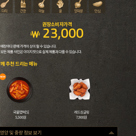
권장소비자가격
23,000
 매장마다 판매 가격이 상이 할 수 있습니다.
 모든 제품 사진은 이미지컷으로 실제 제품과 다를 수 있습니다.
께 추천 드리는 메뉴
국물맵떡[S]
레드싱글윙
5,500원
7,900원
영양 및 중량 정보 보기