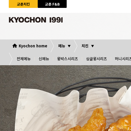
교촌치킨
교촌 F&B
Kyochon home
메뉴
치킨
전체메뉴
신메뉴
윙박스시리즈
싱글윙시리즈
허니시리