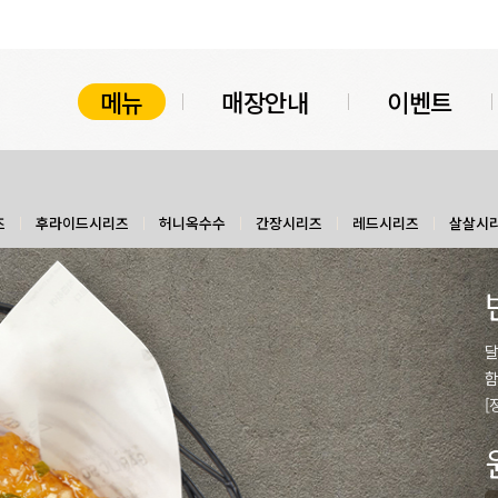
메뉴
매장안내
이벤트
즈
후라이드시리즈
허니옥수수
간장시리즈
레드시리즈
살살시
달
함
[