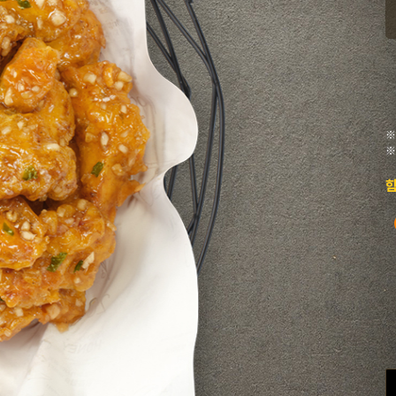
※
※
함