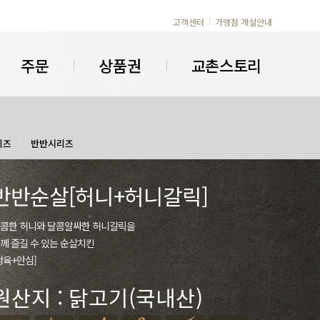
고객센터
가맹점 개설안내
주문
상품권
교촌스토리
리즈
반반시리즈
반반순살[허니+허니갈릭]
콤한 허니와 달콤알싸한 허니갈릭을
께 즐길 수 있는 순살치킨
정육+안심]
원산지 : 닭고기(국내산)