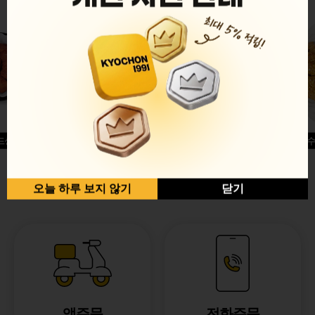
드싱글윙
허니옥수
반반순살[레드+허니]
오늘 하루 보지 않기
닫기
앱주문
전화주문