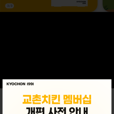
3
/
3
MENU