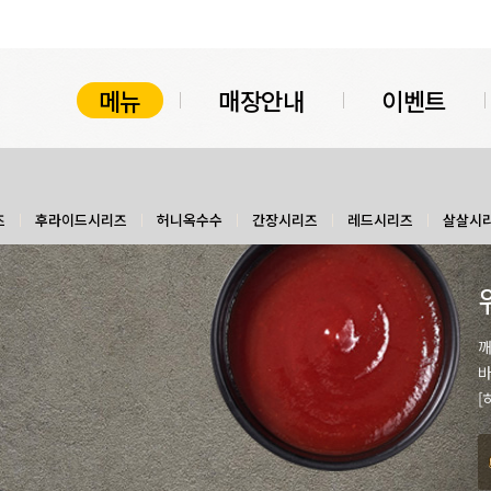
메뉴
매장안내
이벤트
즈
후라이드시리즈
허니옥수수
간장시리즈
레드시리즈
살살시
깨
바
[