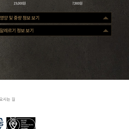
19,000원
7,900원
영양 및 중량 정보 보기
구분
100g
알레르기 정보 보기
열량(Kcal)
270
당류(g)
0
단백질(g)
4
포화지방(g)
1.2
나트륨(mg)
500
조리 전
중량 : -
※ 표기 중량은 조리 전 원료육 기준으로, 손질 및 조리 과정에 따라 실제 제공
중량은 달라질 수 있습니다.
※ 표시된 영양성분은 산출근거에 따른 표준 값으로 실제 제품과 차이가 있을
오시는 길
수 있습니다.