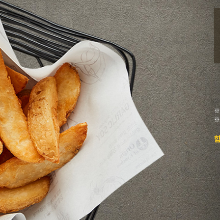
※
※
함