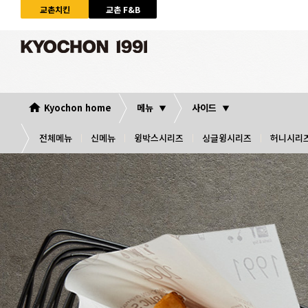
교촌치킨
교촌 F&B
Kyochon home
메뉴
사이드
전체메뉴
신메뉴
윙박스시리즈
싱글윙시리즈
허니시리