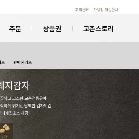
고객센터
가맹점 개설안내
주문
상품권
교촌스토리
리즈
반반시리즈
웨지감자
끗하고 고소한 교촌전용유에
삭하게 튀겨낸 담백한 감자튀김
허니케찹소스 제공]