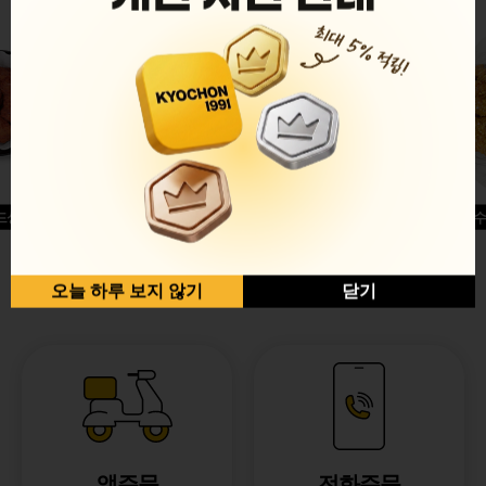
드싱글윙
허니옥수
반반순살[레드+허니]
오늘 하루 보지 않기
닫기
앱주문
전화주문