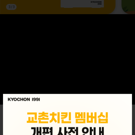
3
/
3
MENU