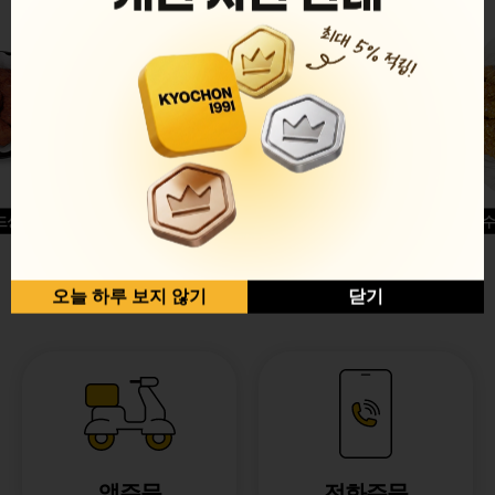
드싱글윙
허니옥수
반반순살[레드+허니]
오늘 하루 보지 않기
닫기
앱주문
전화주문