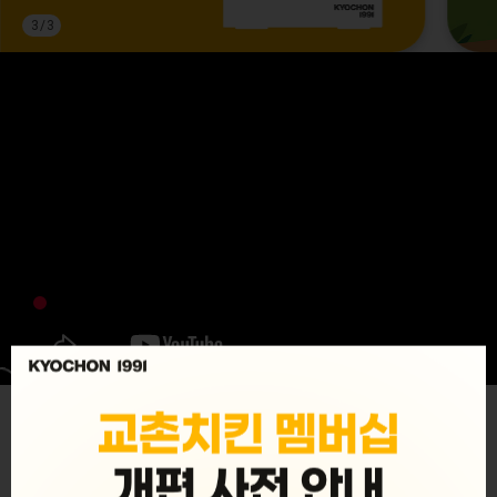
3
/
3
MENU