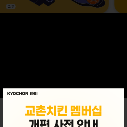
2
/
3
MENU